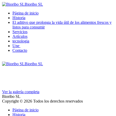
Bioribo SL
Página de inicio
Historia
El aditivo que prolonga la vida útil de los alimentos frescos y
listos para consumir
Servicios
Artículos
tecnologia
Une
Contacto
Bioribo SL
Ver la galería completa
Bioribo SL
Copyright © 2026 Todos los derechos reservados
Página de inicio
Historia