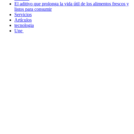
El aditivo que prolonga la vida útil de los alimentos frescos y
listos para consumir
Servicios
Artículos
tecnologia
Une